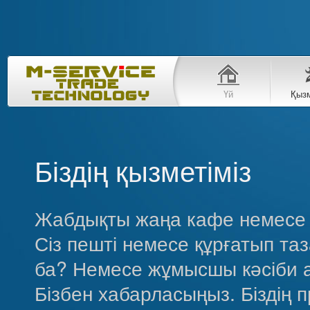
Үй
Қыз
Біздің қызметіміз
Жабдықты жаңа кафе немесе 
Сіз пешті немесе құрғатып т
ба? Немесе жұмысшы кәсіби а
Бізбен хабарласыңыз. Біздің п