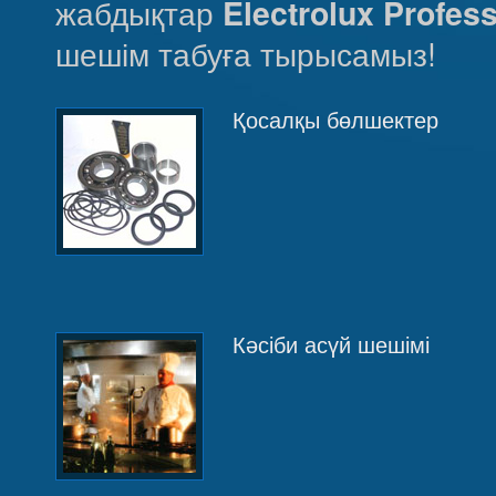
жабдықтар
Electrolux Profess
шешім табуға тырысамыз!
Қосалқы бөлшектер
Кәсіби асүй шешімі